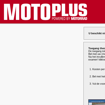
U beschikt ni
Toegang theo
De toegang tot
Bel met uw (mo
Na het invulle
examen' klikke
1. Kosten pe
2. Bel met he
3. Vul de voo