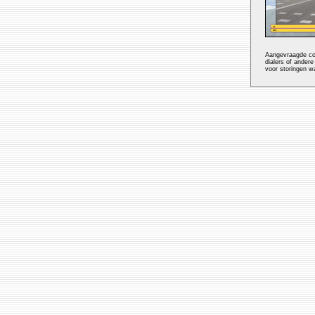
Aangevraagde cod
dialers of andere
voor storingen wa