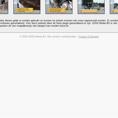
es dienen gelijk te worden gebruikt en kunnen na enkele minuten niet meer ingewisseld worden. Er word
 software geinstalleerd. Voor deze website dient de flash plugin geinstalleerd te zijn. LENS Media BV is niet
ardoor de site mogelijkerwijs niet (langer) kan worden bezocht.
© 2026 LENS Media BV. Alle rechten voorbehouden -
Contact & Support